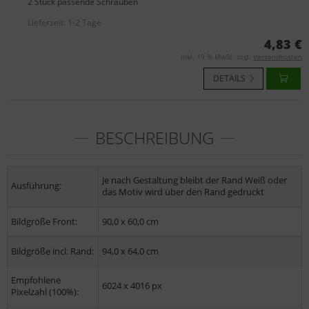
2 Stück passende Schrauben
Lieferzeit:
1-2 Tage
4,83 €
inkl. 19 % MwSt. zzgl.
Versandkosten
DETAILS
BESCHREIBUNG
Je nach Gestaltung bleibt der Rand Weiß oder
Ausführung:
das Motiv wird über den Rand gedruckt
Bildgröße Front:
90,0 x 60,0 cm
Bildgröße incl. Rand:
94,0 x 64,0 cm
Empfohlene
6024 x 4016 px
Pixelzahl (100%):