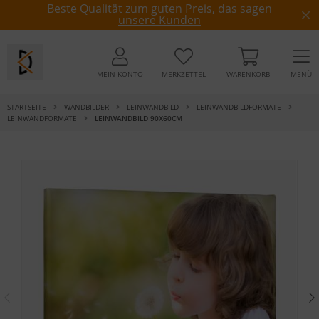
Beste Qualität zum guten Preis, das sagen
unsere Kunden
MEIN KONTO
MERKZETTEL
WARENKORB
MENÜ
STARTSEITE
WANDBILDER
LEINWANDBILD
LEINWANDBILDFORMATE
LEINWANDFORMATE
LEINWANDBILD 90X60CM