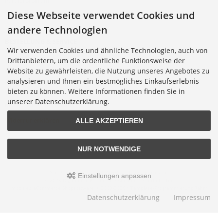
Partnerprogramm
Cookie Einstellungen
Diese Webseite verwendet Cookies und
andere Technologien
BESTELLUNG & SERVICE
Wir verwenden Cookies und ähnliche Technologien, auch von
Versandkosten
Drittanbietern, um die ordentliche Funktionsweise der
Alternative Bestellwege
Website zu gewährleisten, die Nutzung unseres Angebotes zu
analysieren und Ihnen ein bestmögliches Einkaufserlebnis
Sicher Einkaufen
bieten zu können. Weitere Informationen finden Sie in
Widerrufsrecht
unserer Datenschutzerklärung.
Muster-Widerrufsformular
Widerruf erklären
ALLE AKZEPTIEREN
NUR NOTWENDIGE
Alle Preise inkl. gesetzl. MwSt. zzgl.
Versandkosten
.
Einstellungen anpassen
© 2026 Digitalfotoversand.de • Alle Rechte vorbehalten
modified eCommerce Shopsoftware © 2009-2026 • Template-Programmierung Rehm
Webdesign
Datenschutzerklärung
Impressum