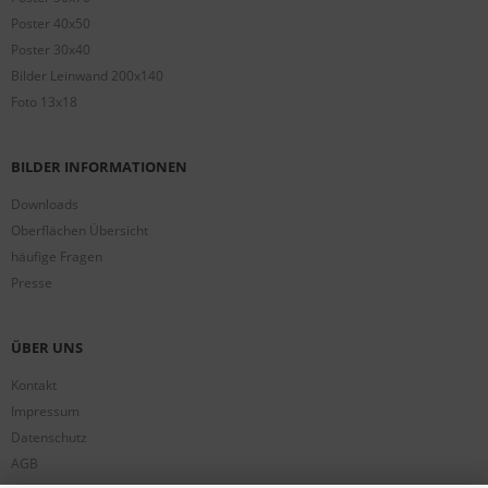
Poster 40x50
Poster 30x40
Bilder Leinwand 200x140
Foto 13x18
BILDER INFORMATIONEN
Downloads
Oberflächen Übersicht
häufige Fragen
Presse
ÜBER UNS
Kontakt
Impressum
Datenschutz
AGB