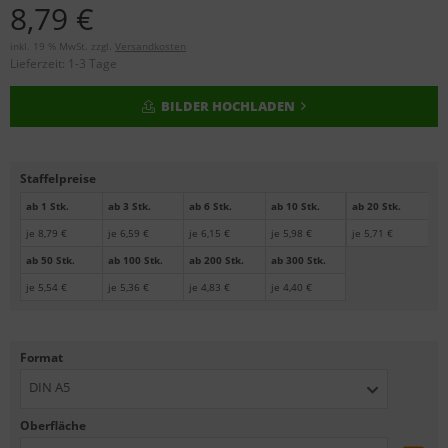
8,79 €
inkl. 19 % MwSt. zzgl.
Versandkosten
Lieferzeit:
1-3 Tage
BILDER HOCHLADEN
Staffelpreise
ab 1 Stk.
ab 3 Stk.
ab 6 Stk.
ab 10 Stk.
ab 20 Stk.
je 8,79 €
je 6,59 €
je 6,15 €
je 5,98 €
je 5,71 €
ab 50 Stk.
ab 100 Stk.
ab 200 Stk.
ab 300 Stk.
je 5,54 €
je 5,36 €
je 4,83 €
je 4,40 €
Format
DIN A5
Oberfläche