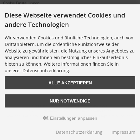
Cookie Einstellungen
Diese Webseite verwendet Cookies und
BESTELLUNG & SERVICE
andere Technologien
Versandkosten
Wir verwenden Cookies und ähnliche Technologien, auch von
Alternative Bestellwege
Drittanbietern, um die ordentliche Funktionsweise der
Sicher Einkaufen
Website zu gewährleisten, die Nutzung unseres Angebotes zu
Widerrufsrecht
analysieren und Ihnen ein bestmögliches Einkaufserlebnis
Muster-Widerrufsformular
bieten zu können. Weitere Informationen finden Sie in
unserer Datenschutzerklärung.
Widerruf erklären
ALLE AKZEPTIEREN
NUR NOTWENDIGE
Alle Preise inkl. gesetzl. MwSt. zzgl.
Versandkosten
.
© 2026 Digitalfotoversand.de • Alle Rechte vorbehalten
modified eCommerce Shopsoftware © 2009-2026 • Template-Programmierung Rehm
Einstellungen anpassen
Webdesign
Datenschutzerklärung
Impressum