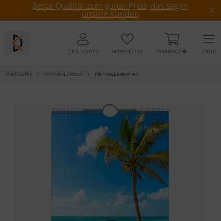
Beste Qualität zum guten Preis, das sagen
unsere Kunden
MEIN KONTO
MERKZETTEL
WARENKORB
MENÜ
STARTSEITE
FOTOKALENDER
PDF KALENDER A5