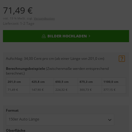
71,49 €
inkl. 19 % MwSt. zzgl.
Versandkosten
Lieferzeit:
1-2 Tage
BILDER HOCHLADEN
Aufschlag:
34,00 Cent pro cm (ab einer Länge von 201,0 cm)
Berechnungsbeispiele
(Zwischenmaße werden entsprechend
berechnet.)
201,0 cm
425,8 cm
650,5 cm
875,3 cm
1100,0 cm
71,49 €
147,90 €
224,32 €
300,73 €
377,15 €
Format
150er Auto Länge
Oberfläche