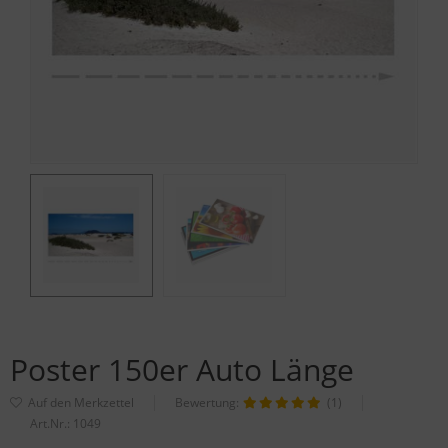
Poster 150er Auto Länge
Bewertung:
(1)
Art.Nr.:
1049