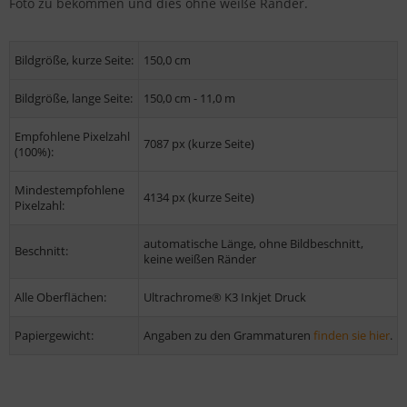
Foto zu bekommen und dies ohne weiße Ränder.
Bildgröße, kurze Seite:
150,0 cm
Bildgröße, lange Seite:
150,0 cm - 11,0 m
Empfohlene Pixelzahl
7087 px (kurze Seite)
(100%):
Mindestempfohlene
4134 px (kurze Seite)
Pixelzahl:
automatische Länge, ohne Bildbeschnitt,
Beschnitt:
keine weißen Ränder
Alle Oberflächen:
Ultrachrome® K3 Inkjet Druck
Papiergewicht:
Angaben zu den Grammaturen
finden sie hier
.