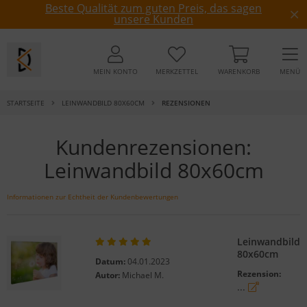
Beste Qualität zum guten Preis, das sagen
unsere Kunden
MEIN KONTO
MERKZETTEL
WARENKORB
MENÜ
STARTSEITE
LEINWANDBILD 80X60CM
REZENSIONEN
Kundenrezensionen:
Leinwandbild 80x60cm
Informationen zur Echtheit der Kundenbewertungen
Leinwandbild
80x60cm
Datum:
04.01.2023
Rezension:
Autor:
Michael M.
...