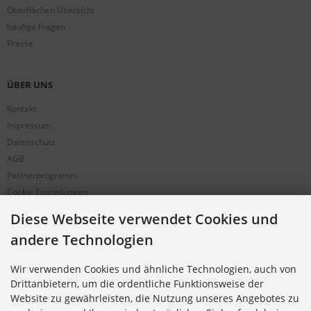
Oberflächen Übersicht
häufige Fragen
Presse
ÜBER UNS
Kontakt
Impressum
Datenschutz
AGB
Partnerprogramm
Cookie Einstellungen
Diese Webseite verwendet Cookies und
BESTELLUNG & SERVICE
andere Technologien
Versandkosten
Wir verwenden Cookies und ähnliche Technologien, auch von
Alternative Bestellwege
Drittanbietern, um die ordentliche Funktionsweise der
Sicher Einkaufen
Website zu gewährleisten, die Nutzung unseres Angebotes zu
Widerrufsrecht