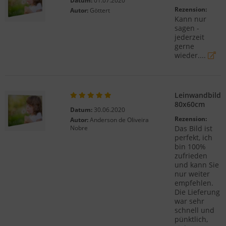
Datum:
01.07.2020
Rezension:
Autor:
Göttert
Kann nur
sagen -
jederzeit
gerne
wieder....
Leinwandbild
80x60cm
Datum:
30.06.2020
Rezension:
Autor:
Anderson de Oliveira
Nobre
Das Bild ist
perfekt, ich
bin 100%
zufrieden
und kann Sie
nur weiter
empfehlen.
Die Lieferung
war sehr
schnell und
pünktlich,