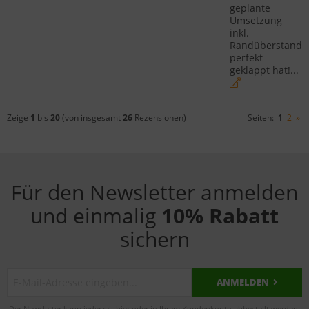
geplante
Umsetzung
inkl.
Randüberstand
perfekt
geklappt hat!...
Zeige
1
bis
20
(von insgesamt
26
Rezensionen)
Seiten:
1
2
»
Für den Newsletter anmelden
und einmalig
10% Rabatt
sichern
ANMELDEN
Der Newsletter kann jederzeit hier oder in Ihrem Kundenkonto abbestellt werden.