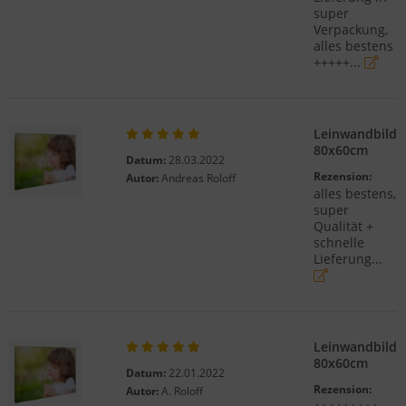
super
Verpackung,
alles bestens
+++++...
Leinwandbild
80x60cm
Datum:
28.03.2022
Rezension:
Autor:
Andreas Roloff
alles bestens,
super
Qualität +
schnelle
Lieferung...
Leinwandbild
80x60cm
Datum:
22.01.2022
Rezension:
Autor:
A. Roloff