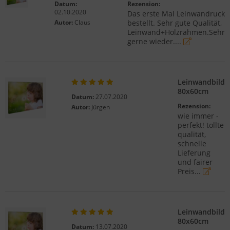
Datum:
Rezension:
02.10.2020
Das erste Mal Leinwandruck
Autor:
Claus
bestellt. Sehr gute Qualität,
Leinwand+Holzrahmen.Sehr
gerne wieder....
Leinwandbild
80x60cm
Datum:
27.07.2020
Rezension:
Autor:
Jürgen
wie immer -
perfekt! tollte
qualität,
schnelle
Lieferung
und fairer
Preis...
Leinwandbild
80x60cm
Datum:
13.07.2020