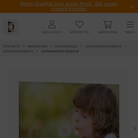
Beste Qualität zum guten Preis, das sagen
unsere Kunden
MEIN KONTO
MERKZETTEL
WARENKORB
MENÜ
STARTSEITE
WANDBILDER
LEINWANDBILD
LEINWANDBILDFORMATE
LEINWANDFORMATE
LEINWANDBILD 80X60CM