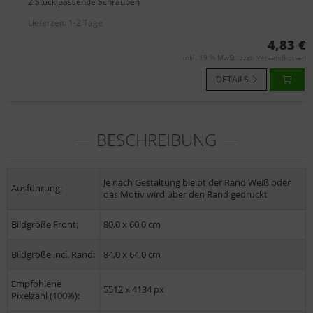
2 Stück passende Schrauben
Lieferzeit:
1-2 Tage
4,83 €
inkl. 19 % MwSt. zzgl.
Versandkosten
DETAILS
BESCHREIBUNG
Je nach Gestaltung bleibt der Rand Weiß oder
Ausführung:
das Motiv wird über den Rand gedruckt
Bildgröße Front:
80,0 x 60,0 cm
Bildgröße incl. Rand:
84,0 x 64,0 cm
Empfohlene
5512 x 4134 px
Pixelzahl (100%):