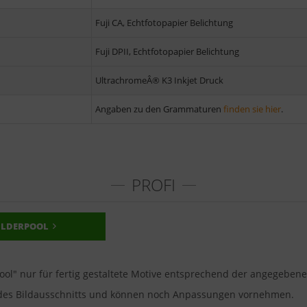
Fuji CA, Echtfotopapier Belichtung
Fuji DPII, Echtfotopapier Belichtung
UltrachromeÂ® K3 Inkjet Druck
Angaben zu den Grammaturen
finden sie hier
.
PROFI
ILDERPOOL
pool" nur für fertig gestaltete Motive entsprechend der angegeben
u des Bildausschnitts und können noch Anpassungen vornehmen.