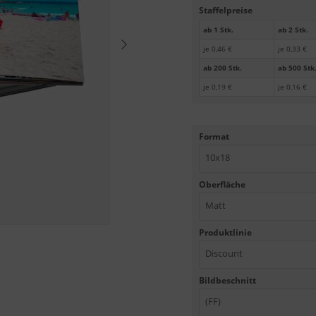
Staffelpreise
ab 1 Stk.
ab 2 Stk.
je 0,46 €
je 0,33 €
ab 200 Stk.
ab 500 Stk
je 0,19 €
je 0,16 €
Format
10x18
Oberfläche
Matt
Produktlinie
Discount
Bildbeschnitt
(FF)