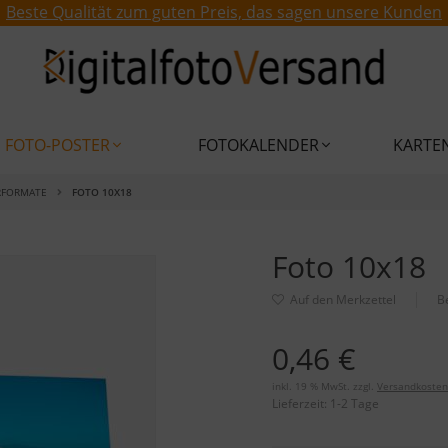
Beste Qualität zum guten Preis, das sagen unsere Kunden
FOTO-POSTER
FOTOKALENDER
KARTE
RFORMATE
FOTO 10X18
Foto 10x18
B
0,46 €
inkl. 19 % MwSt. zzgl.
Versandkosten
Lieferzeit:
1-2 Tage