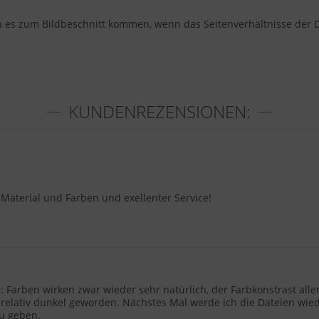
nn es zum Bildbeschnitt kommen, wenn das Seitenverhältnisse der 
KUNDENREZENSIONEN:
 Material und Farben und exellenter Service!
i": Farben wirken zwar wieder sehr natürlich, der Farbkonstrast all
elativ dunkel geworden. Nächstes Mal werde ich die Dateien wiede
zu geben.