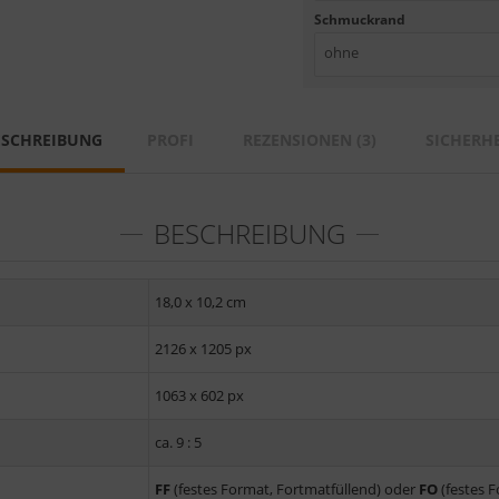
Schmuckrand
ohne
ESCHREIBUNG
PROFI
REZENSIONEN (3)
SICHERHE
BESCHREIBUNG
18,0 x 10,2 cm
2126 x 1205 px
1063 x 602 px
ca. 9 : 5
FF
(festes Format, Fortmatfüllend) oder
FO
(festes 