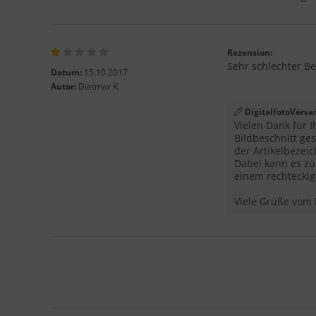
Rezension:
Sehr schlechter Be
Datum:
15.10.2017
Autor:
Dietmar K.
DigitalfotoVersa
Vielen Dank für I
Bildbeschnitt ge
der Artikelbezei
Dabei kann es zu
einem rechteckig
Viele Grüße vom 