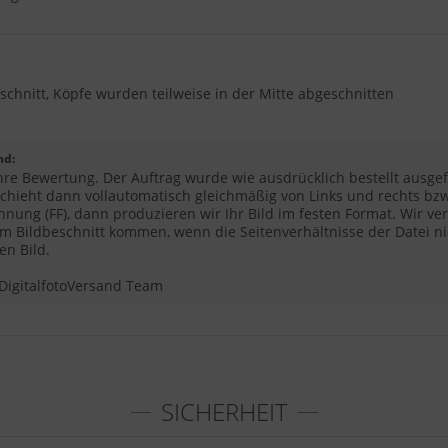
schnitt, Köpfe wurden teilweise in der Mitte abgeschnitten
nd:
hre Bewertung. Der Auftrag wurde wie ausdrücklich bestellt ausgefü
schieht dann vollautomatisch gleichmäßig von Links und rechts bzw
chnung (FF), dann produzieren wir Ihr Bild im festen Format. Wir v
m Bildbeschnitt kommen, wenn die Seitenverhältnisse der Datei ni
en Bild.
DigitalfotoVersand Team
SICHERHEIT