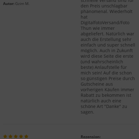
schnelle Versand sind für
Autor:
Gzim M.
den Preis unschlagbar
phänomenal. Wiederholt
hat
DigitalfotoVersand/Foto
Thun wie immer
abgeliefert. Natürlich war
auch die Erstellung sehr
einfach und super schnell
möglich. Auch in Zukunft
wird diese Seite die erste
(und wahrscheinlich
beste) Anlaufstelle für
mich sein! Auf die schon
so günstigen Preise durch
Gutscheine aus
vorherigen Käufen immer
Rabatt zu bekommen ist
natürlich auch eine
schöne Art "Danke" zu
sagen.
Rezension: