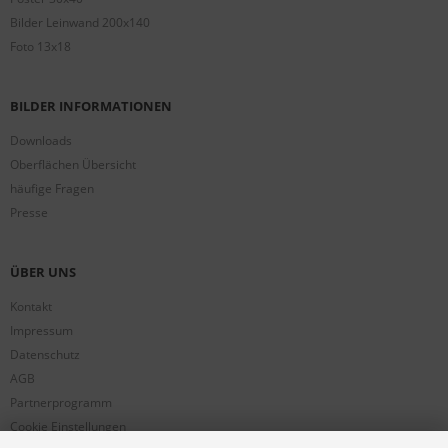
Bilder Leinwand 200x140
Foto 13x18
BILDER INFORMATIONEN
Downloads
Oberflächen Übersicht
häufige Fragen
Presse
ÜBER UNS
Kontakt
Impressum
Datenschutz
AGB
Partnerprogramm
Cookie Einstellungen