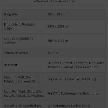
Bildgröße:
28,0 x 20,3 cm
Empfohlene Pixelzahl
3307 x 2398 px
(100%):
Mindestempfohlene
1654 x 1199 px
Pixelzahl:
Seitenverhältnis:
ca. 7 : 5
FF
(festes Format, Fortmatfüllend) oder
Beschnitt:
FO
(festes Format, Ohne Beschnitt)
Discount Matt, Discount
Fuji CA, Echtfotopapier Belichtung
FeinMatt, Discount Glanz:
Matt, FeinMatt, Glanz, Silk,
Fuji DPII, Echtfotopapier Belichtung
Metallic, Velvet, Canvasfoto:
Alle weiteren Oberflächen:
Ultrachrome® K3 Inkjet Druck