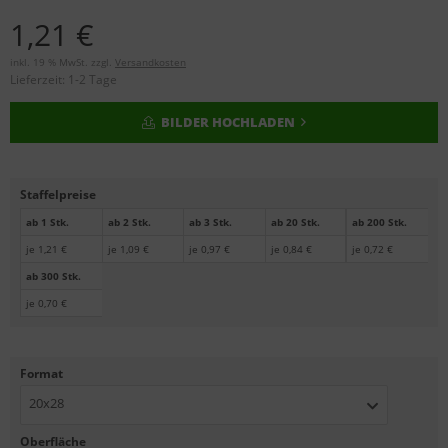
1,21 €
inkl. 19 % MwSt. zzgl.
Versandkosten
Lieferzeit:
1-2 Tage
BILDER HOCHLADEN
Staffelpreise
ab 1 Stk.
ab 2 Stk.
ab 3 Stk.
ab 20 Stk.
ab 200 Stk.
je 1,21 €
je 1,09 €
je 0,97 €
je 0,84 €
je 0,72 €
ab 300 Stk.
je 0,70 €
Format
20x28
Oberfläche