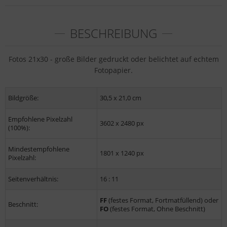
BESCHREIBUNG
Fotos 21x30 - große Bilder gedruckt oder belichtet auf echtem
Fotopapier.
Bildgröße:
30,5 x 21,0 cm
Empfohlene Pixelzahl
3602 x 2480 px
(100%):
Mindestempfohlene
1801 x 1240 px
Pixelzahl:
Seitenverhältnis:
16 : 11
FF
(festes Format, Fortmatfüllend) oder
Beschnitt:
FO
(festes Format, Ohne Beschnitt)