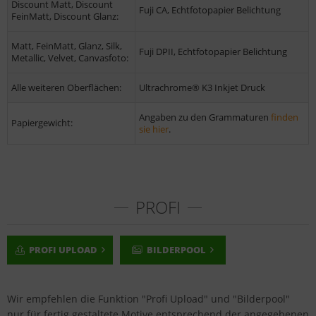
Discount Matt, Discount
Fuji CA, Echtfotopapier Belichtung
FeinMatt, Discount Glanz:
Matt, FeinMatt, Glanz, Silk,
Fuji DPII, Echtfotopapier Belichtung
Metallic, Velvet, Canvasfoto:
Alle weiteren Oberflächen:
Ultrachrome® K3 Inkjet Druck
Angaben zu den Grammaturen
finden
Papiergewicht:
sie hier
.
PROFI
PROFI UPLOAD
BILDERPOOL
Wir empfehlen die Funktion "Profi Upload" und "Bilderpool"
nur für fertig gestaltete Motive entsprechend der angegebenen