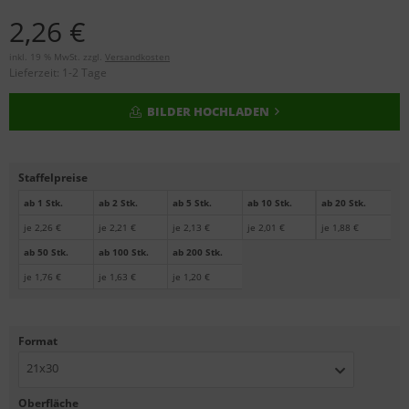
2,26 €
inkl. 19 % MwSt. zzgl.
Versandkosten
Lieferzeit:
1-2 Tage
BILDER HOCHLADEN
Staffelpreise
ab 1 Stk.
ab 2 Stk.
ab 5 Stk.
ab 10 Stk.
ab 20 Stk.
je 2,26 €
je 2,21 €
je 2,13 €
je 2,01 €
je 1,88 €
ab 50 Stk.
ab 100 Stk.
ab 200 Stk.
je 1,76 €
je 1,63 €
je 1,20 €
Format
21x30
Oberfläche