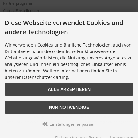
Partnerprogramm
Cookie Einstellungen
Diese Webseite verwendet Cookies und
BESTELLUNG & SERVICE
andere Technologien
Versandkosten
Wir verwenden Cookies und ähnliche Technologien, auch von
Alternative Bestellwege
Drittanbietern, um die ordentliche Funktionsweise der
Sicher Einkaufen
Website zu gewährleisten, die Nutzung unseres Angebotes zu
Widerrufsrecht
analysieren und Ihnen ein bestmögliches Einkaufserlebnis
Muster-Widerrufsformular
bieten zu können. Weitere Informationen finden Sie in
unserer Datenschutzerklärung.
Widerruf erklären
ALLE AKZEPTIEREN
NUR NOTWENDIGE
Alle Preise inkl. gesetzl. MwSt. zzgl.
Versandkosten
.
© 2026 Digitalfotoversand.de • Alle Rechte vorbehalten
modified eCommerce Shopsoftware © 2009-2026 • Template-Programmierung Rehm
Einstellungen anpassen
Webdesign
Datenschutzerklärung
Impressum