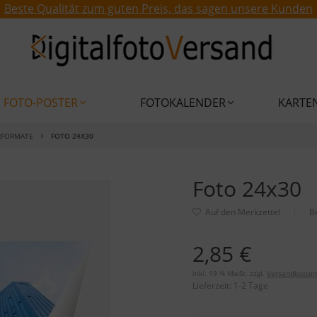
Beste Qualität zum guten Preis, das sagen unsere Kunden
FOTO-POSTER
FOTOKALENDER
KARTE
RFORMATE
FOTO 24X30
Foto 24x30
B
2,85 €
inkl. 19 % MwSt. zzgl.
Versandkosten
Lieferzeit:
1-2 Tage