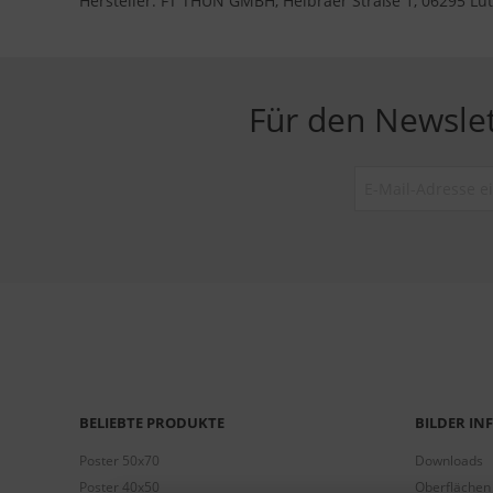
Hersteller: FT THUN GMBH, Helbraer Straße 1, 06295 Lut
Für den Newsle
BELIEBTE PRODUKTE
BILDER I
Poster 50x70
Downloads
Poster 40x50
Oberflächen