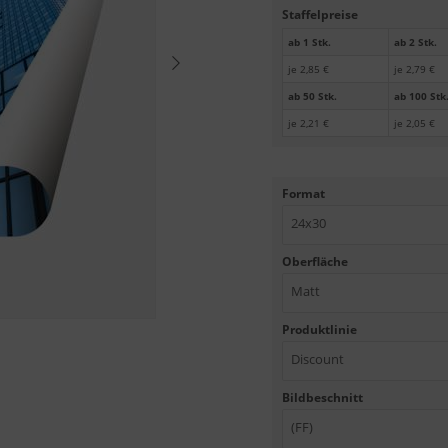
Staffelpreise
ab 1 Stk.
ab 2 Stk.
je 2,85 €
je 2,79 €
ab 50 Stk.
ab 100 Stk
je 2,21 €
je 2,05 €
Format
24x30
Oberfläche
Matt
Produktlinie
Discount
Bildbeschnitt
(FF)