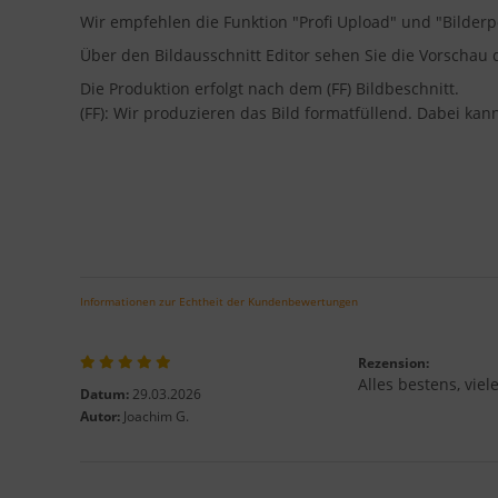
Wir empfehlen die Funktion "Profi Upload" und "Bilder
Über den Bildausschnitt Editor sehen Sie die Vorscha
Die Produktion erfolgt nach dem (FF) Bildbeschnitt.
(FF): Wir produzieren das Bild formatfüllend. Dabei ka
Informationen zur Echtheit der Kundenbewertungen
Rezension:
Alles bestens, vie
Datum:
29.03.2026
Autor:
Joachim G.