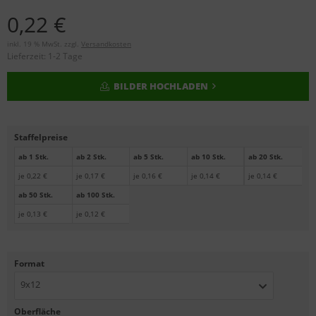
0,22 €
inkl. 19 % MwSt. zzgl.
Versandkosten
Lieferzeit:
1-2 Tage
BILDER HOCHLADEN
Staffelpreise
ab 1 Stk.
ab 2 Stk.
ab 5 Stk.
ab 10 Stk.
ab 20 Stk.
je 0,22 €
je 0,17 €
je 0,16 €
je 0,14 €
je 0,14 €
ab 50 Stk.
ab 100 Stk.
je 0,13 €
je 0,12 €
Format
9x12
Oberfläche