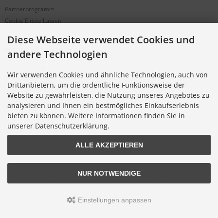
Partnerprogramm
Cookie Einstellungen
Diese Webseite verwendet Cookies und
BESTELLUNG & SERVICE
andere Technologien
Versandkosten
Wir verwenden Cookies und ähnliche Technologien, auch von
Alternative Bestellwege
Drittanbietern, um die ordentliche Funktionsweise der
Sicher Einkaufen
Website zu gewährleisten, die Nutzung unseres Angebotes zu
Widerrufsrecht
analysieren und Ihnen ein bestmögliches Einkaufserlebnis
Muster-Widerrufsformular
bieten zu können. Weitere Informationen finden Sie in
unserer Datenschutzerklärung.
Widerruf erklären
ALLE AKZEPTIEREN
NUR NOTWENDIGE
Alle Preise inkl. gesetzl. MwSt. zzgl.
Versandkosten
.
© 2026 Digitalfotoversand.de • Alle Rechte vorbehalten
modified eCommerce Shopsoftware © 2009-2026 • Template-Programmierung Rehm
Einstellungen anpassen
Webdesign