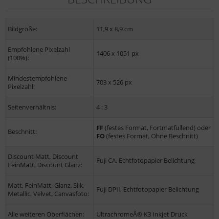
Bildgröße:
11,9 x 8,9 cm
Empfohlene Pixelzahl
1406 x 1051 px
(100%):
Mindestempfohlene
703 x 526 px
Pixelzahl:
Seitenverhältnis:
4 : 3
FF
(festes Format, Fortmatfüllend) oder
Beschnitt:
FO
(festes Format, Ohne Beschnitt)
Discount Matt, Discount
Fuji CA, Echtfotopapier Belichtung
FeinMatt, Discount Glanz:
Matt, FeinMatt, Glanz, Silk,
Fuji DPII, Echtfotopapier Belichtung
Metallic, Velvet, Canvasfoto:
Alle weiteren Oberflächen:
UltrachromeÂ® K3 Inkjet Druck