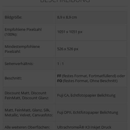
Bildgröße:
8,9 x 8,9 cm
Empfohlene Pixelzahl
1051 x 1051 px
(100%):
Mindestempfohlene
526 x 526 px
Pixelzahl:
Seitenverhältnis:
1 : 1
FF
(festes Format, Fortmatfüllend) oder
Beschnitt:
FO
(festes Format, Ohne Beschnitt)
Discount Matt, Discount
Fuji CA, Echtfotopapier Belichtung
FeinMatt, Discount Glanz:
Matt, FeinMatt, Glanz, Silk,
Fuji DPII, Echtfotopapier Belichtung
Metallic, Velvet, Canvasfoto:
Alle weiteren Oberflächen:
UltrachromeÂ® K3 Inkjet Druck