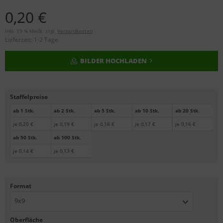
0,20 €
inkl. 19 % MwSt. zzgl.
Versandkosten
Lieferzeit:
1-2 Tage
BILDER HOCHLADEN
Staffelpreise
ab 1 Stk.
ab 2 Stk.
ab 5 Stk.
ab 10 Stk.
ab 20 Stk.
je 0,20 €
je 0,19 €
je 0,18 €
je 0,17 €
je 0,16 €
ab 50 Stk.
ab 100 Stk.
je 0,14 €
je 0,13 €
Format
9x9
Oberfläche