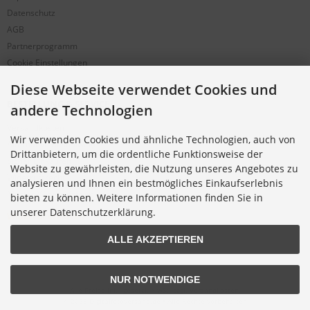
Datenschutz
AGB
Partnerprogramm
Cookie Einstellungen
Diese Webseite verwendet Cookies und
BESTELLUNG & SERVICE
andere Technologien
Versandkosten
Wir verwenden Cookies und ähnliche Technologien, auch von
Alternative Bestellwege
Drittanbietern, um die ordentliche Funktionsweise der
Sicher Einkaufen
Website zu gewährleisten, die Nutzung unseres Angebotes zu
Widerrufsrecht
analysieren und Ihnen ein bestmögliches Einkaufserlebnis
Muster-Widerrufsformular
bieten zu können. Weitere Informationen finden Sie in
unserer Datenschutzerklärung.
Widerruf erklären
ALLE AKZEPTIEREN
NUR NOTWENDIGE
Alle Preise inkl. gesetzl. MwSt. zzgl.
Versandkosten
.
© 2026 Digitalfotoversand.de • Alle Rechte vorbehalten