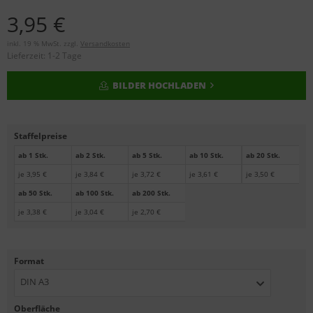
3,95 €
inkl. 19 % MwSt. zzgl.
Versandkosten
Lieferzeit:
1-2 Tage
BILDER HOCHLADEN
Staffelpreise
ab 1 Stk.
ab 2 Stk.
ab 5 Stk.
ab 10 Stk.
ab 20 Stk.
je 3,95 €
je 3,84 €
je 3,72 €
je 3,61 €
je 3,50 €
ab 50 Stk.
ab 100 Stk.
ab 200 Stk.
je 3,38 €
je 3,04 €
je 2,70 €
Format
DIN A3
Oberfläche