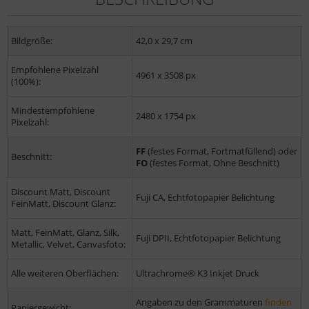
Bildgröße:
42,0 x 29,7 cm
Empfohlene Pixelzahl
4961 x 3508 px
(100%):
Mindestempfohlene
2480 x 1754 px
Pixelzahl:
FF
(festes Format, Fortmatfüllend) oder
Beschnitt:
FO
(festes Format, Ohne Beschnitt)
Discount Matt, Discount
Fuji CA, Echtfotopapier Belichtung
FeinMatt, Discount Glanz:
Matt, FeinMatt, Glanz, Silk,
Fuji DPII, Echtfotopapier Belichtung
Metallic, Velvet, Canvasfoto:
Alle weiteren Oberflächen:
Ultrachrome® K3 Inkjet Druck
Angaben zu den Grammaturen
finden
Papiergewicht: