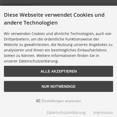
Cookie Einstellungen
Diese Webseite verwendet Cookies und
BESTELLUNG & SERVICE
andere Technologien
Versandkosten
Wir verwenden Cookies und ähnliche Technologien, auch von
Alternative Bestellwege
Drittanbietern, um die ordentliche Funktionsweise der
Sicher Einkaufen
Website zu gewährleisten, die Nutzung unseres Angebotes zu
Widerrufsrecht
analysieren und Ihnen ein bestmögliches Einkaufserlebnis
Muster-Widerrufsformular
bieten zu können. Weitere Informationen finden Sie in
unserer Datenschutzerklärung.
Widerruf erklären
ALLE AKZEPTIEREN
NUR NOTWENDIGE
Alle Preise inkl. gesetzl. MwSt. zzgl.
Versandkosten
.
© 2026 Digitalfotoversand.de • Alle Rechte vorbehalten
modified eCommerce Shopsoftware © 2009-2026 • Template-Programmierung Rehm
Einstellungen anpassen
Webdesign
Datenschutzerklärung
Impressum