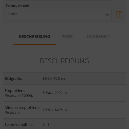
Schmuckrand
ohne
BESCHREIBUNG
PROFI
SICHERHEIT
BESCHREIBUNG
Bildgröße:
80,0 x 40,0 cm
Empfohlene
5984 x 2992 px
Pixelzahl (100%):
Mindestempfohlene
2992 x 1496 px
Pixelzahl:
Seitenverhältnis:
2 : 1