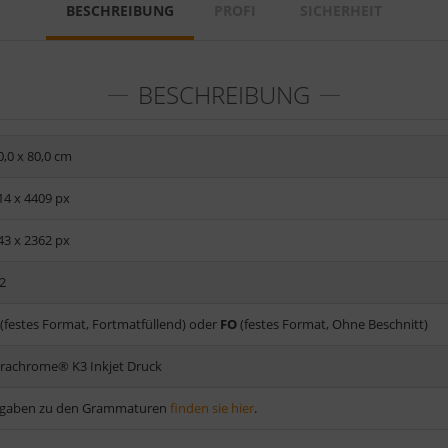
BESCHREIBUNG
PROFI
SICHERHEIT
BESCHREIBUNG
0,0 x 80,0 cm
14 x 4409 px
43 x 2362 px
 2
(festes Format, Fortmatfüllend) oder
FO
(festes Format, Ohne Beschnitt)
trachrome® K3 Inkjet Druck
gaben zu den Grammaturen
finden sie hier
.