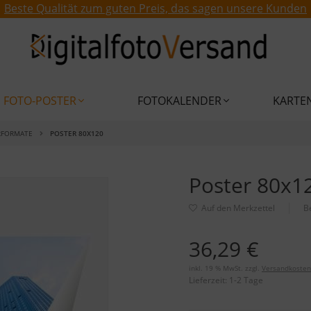
Beste Qualität zum guten Preis, das sagen unsere Kunden
FOTO-POSTER
FOTOKALENDER
KARTE
RFORMATE
POSTER 80X120
Poster 80x1
B
36,29 €
inkl. 19 % MwSt. zzgl.
Versandkosten
Lieferzeit:
1-2 Tage